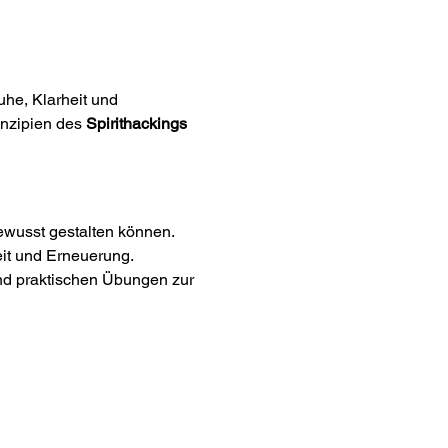
he, Klarheit und 
nzipien des 
Spirithackings
ewusst gestalten können.
eit und Erneuerung.
nd praktischen Übungen zur 