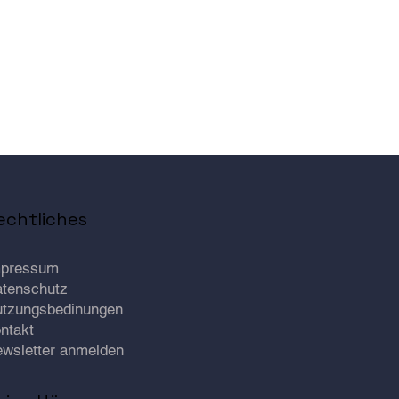
echtliches
mpressum
tenschutz
tzungsbedinungen
ntakt
wsletter anmelden