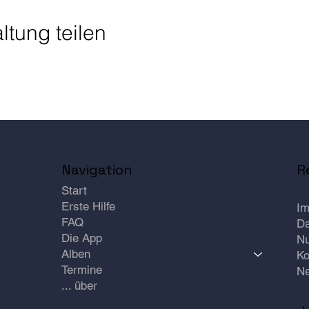
ltung teilen
R
Navigation
Start
Erste Hilfe
I
FAQ
Da
Die App
Nu
Alben
Ko
Termine
Ne
über ...