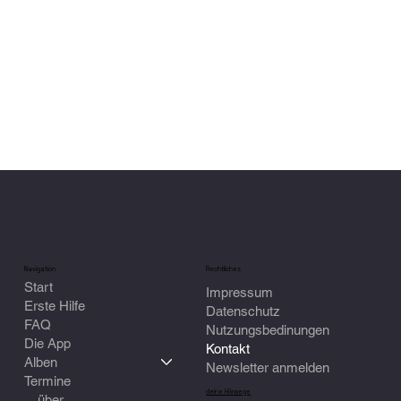
Navigation
Rechtliches
Start
Impressum
Erste Hilfe
Datenschutz
FAQ
Nutzungsbedinungen
Die App
Kontakt
Alben
Newsletter anmelden
Termine
deine Hörwege
über ...