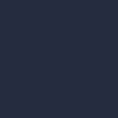
Gelassen Schlafen – Lerne Gedanken, Emotionen und
Spannungen loszulassen. Dein Körper und Geist finden
Schritt für Schritt in Gelassenheit und tiefen Schlaf.
RuheTruhe – Lege symbolisch deine Sorgen und Belastungen
in eine innere Truhe ab. So bereitest du dich sanft und
achtsam auf die Nacht vor.
Schlafsimulator – Erinnere dich an deine innewohnenden
Ressourcen für erholsamen Schlaf. Eine innere Simulation
führt dich zurück in heilsame Schlafkompetenz.
Grübel Lullaby – Verwandle kreisende Gedanken in ein
beruhigendes Schlaflied. Grübeln darf sich in sanfte Muster
wandeln, die dich in den Schlaf wiegen.
Grübelnuggets – Entdecke die wertvollen Schätze in deinem
Gedankenfluss. Dein Unterbewusstsein hilft dir, Klarheit und
Ruhe aus dem Grübeln zu schöpfen.
Tempelschlaf – Reise in deinen persönlichen inneren Heil-
und Schlaftempel. Dort darfst du tiefe Regeneration und eine
alte Tradition des Heil-Schlafs erfahren.
Eichung der inneren Uhren – Finde zurück in deine