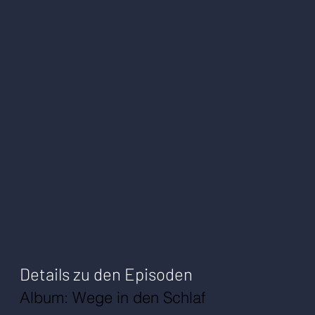
Inhalt:
1. Gelassen in den Schlaf (00:32:45) - kostenfrei
2. RuheTruhe (00:30:55)
3. Schlafsimulator (00:31:36)
4. Grübel lullaby (00:33:08)
5. Grübelnuggets (00:31:33)
6. Tempelschlaf (00:32:05)
7. Eichung der Inneren Uhren (00:31:27)
8. Siesta (00:18:49)
Details zu den Episoden
Album: Wege in den Schlaf