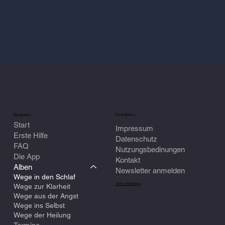
natürlichen Rhythmen. Dein inneres Taktgefühl wird neu
ausgerichtet und schenkt dir harmonischen Schlaf.
Siesta – Eine 18-minütige Kurzreise, die Körper und Geist
mitten am Tag erfrischt. Wie ein Power-Nap, achtsam begleitet
und tief erholsam.
Navigation
Rechtliches
Start
Impressum
Erste Hilfe
Datenschutz
FAQ
Nutzungsbedinungen
Die App
Kontakt
Alben
Newsletter anmelden
Wege in den Schlaf
deine Hörwege
Wege zur Klarheit
Wege aus der Angst
Wege ins Selbst
Wege der Heilung