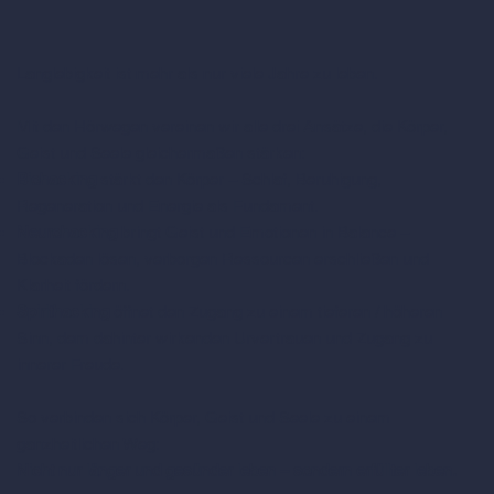
Langlebigkeit ist mehr als nur viele Jahre zu leben.
Mit den Hörwegen vereinen wir alle drei Ansätze, die Körper,
Geist und Seele gleichermaßen stärken:
Biohacking
stärkt den Körper – Schlaf, Beruhigung,
Regeneration und Energie als Fundament.
Neurohacking
bringt Geist und Emotionen in Balance –
Blockaden lösen, verborgen Ressourcen erschließen und
Klarheit fördern.
Spirithacking
öffnet den Zugang zu einem tieferen / höheren
Sinn, dem dahinter wirkenden Urvertrauen und Zugang zu
innerer Freude.
So verbinden sich Körper, Geist und Seele zu einem
ganzheitlichen Weg:
Nicht nur länger und gesünder leben – sondern erfüllter leben.