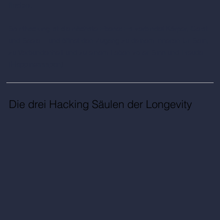
finden.
Spirithacking ist die nächste Ebene: Es verbindet Körper, Geist
und Seele – und öffnet den Zugang zu deinem inneren Ur-Sein,
zu Verbundenheit und zu einem Leben voller Sinn und Freude
(Happinessspan)
Die drei Hacking Säulen der Longevity