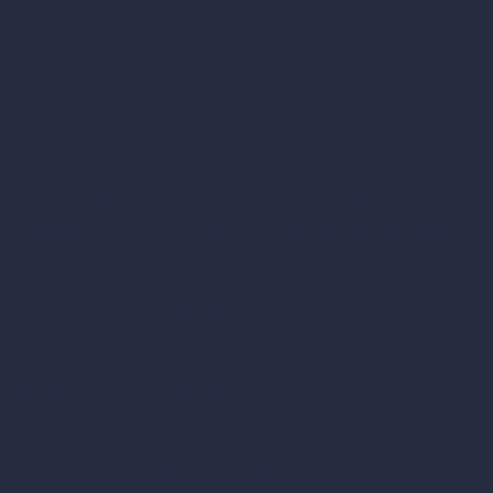
Während Biohacking den Körper optimiert, Neurohacking das
Gehirn und Denken expandiert, öffnet Spirithacking den Zugang
zur Deinem höheren Selbst (Ursein) bzw. Deine Seele.
Zusammen entsteht echte Longevity – nicht nur mehr gesunde
und bewusste Jahre, sondern auch erfüllte Jahre:
Lifespan – die Länge des Lebens
Healthspan – die gesunden Jahre
Happinessspan – die erfüllten, glücklichen Jahre
So wird aus „länger leben“ ein „erfüllter leben“.