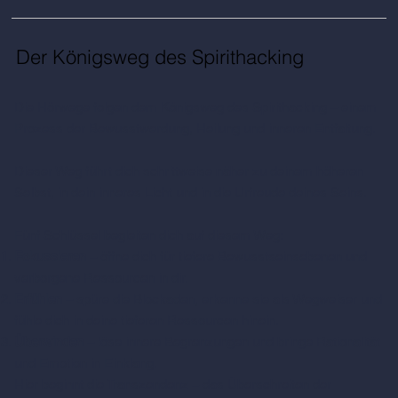
Der Königsweg des Spirithacking
Die Hörwege folgen dem Königsweg des Spirithacking – einem
Prozess der Bewusstwerdung, Heilung und inneren Entfaltung.
Dieser Weg führt dich schrittweise näher zu deinem höheren
Selbst, in dein inneres Licht und in die Urfreude deines Seins.
Fünf Schlüssel begleiten dich auf diesem Weg:
Fokussieren
– öffne dich für tiefere Bewusstseinsebenen und
verborgene Ressourcen in dir.
Erfühlen
– spüre die Blockaden, erkenne sie als Wegweiser und
fühle dich in deine tieferen Ressourcen hinein.
Überwinden
– löse innere Begrenzungen und bringe Rationalität
und Emotion in Einklang.
Hier beginnt die Transzendenz – das Überschreiten der