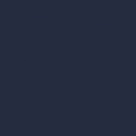
Grenzen des Ichs.
Verbinden
– erfahre den Kontakt mit deinem höheren Selbst, der
Seele, und erlebe dich im All-Eins-Sein.
Transformieren
– Integriere die befreiten Ressourcen in deinem
Alltag und lebe Freude, Leichtigkeit und Glückseligkeit.
Diese fünf Schritte wirken wie Tore – jedes öffnet eine neue
Dimension deines Bewusstseins und führt dich näher zu
Heilung, Balance und innerer Freiheit.